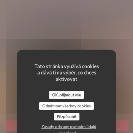
Tato stránka využívá cookies
a dává ti na výběr, co chceš
aktivovat
BISTROT BLERIOT
OK, přijmout vše
BISTROT BLERIOT
|
PARIS
Odmítnout všechny cookies
Přizpůsobit
REZERVOVAT STŮL
Zásady ochrany osobních údajů