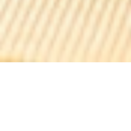
Bistrot bleriot
V blízkosti Radio House, tento krásný klasický bistro
nabízí domácí kuchyni v útulném prostředí. Kromě
elegantního zinku, modelovat starý letoun visící ze