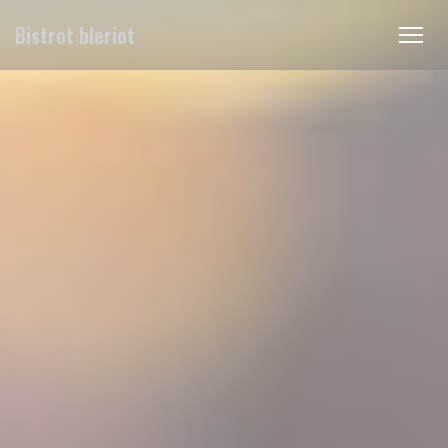
Panel pro správu cookies
Bistrot bleriot