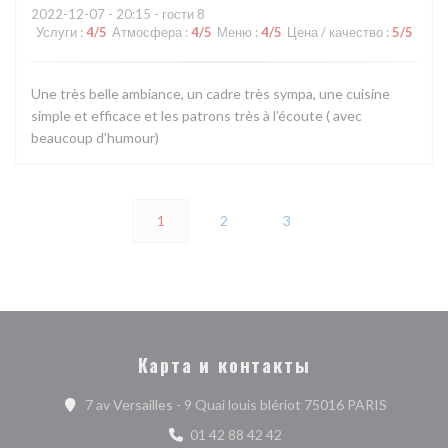
2022-12-07
- 20:15 - гости 8
Услуги
:
4
/5
Атмосфера
:
4
/5
Меню
:
4
/5
Цена / качество
:
5
/5
Une très belle ambiance, un cadre très sympa, une cuisine
simple et efficace et les patrons très à l’écoute ( avec
beaucoup d’humour)
1
2
3
Карта и контакты
((открыва
7 av Versailles - 9 Quai louis blériot 75016 PARIS
01 42 88 42 42