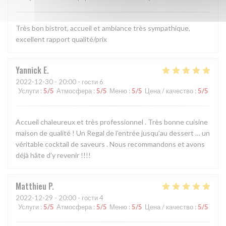
Très bon bistrot, accueil et ambiance très sympathique,
excellent rapport qualité/prix
Yannick
E
2022-12-30
- 20:00 - гости 6
Услуги
:
5
/5
Атмосфера
:
5
/5
Меню
:
5
/5
Цена / качество
:
5
/5
Accueil chaleureux et très professionnel . Très bonne cuisine
maison de qualité ! Un Regal de l’entrée jusqu’au dessert … un
véritable cocktail de saveurs . Nous recommandons et avons
déjà hâte d’y revenir !!!!
Matthieu
P
2022-12-29
- 20:00 - гости 4
Услуги
:
5
/5
Атмосфера
:
5
/5
Меню
:
5
/5
Цена / качество
:
5
/5