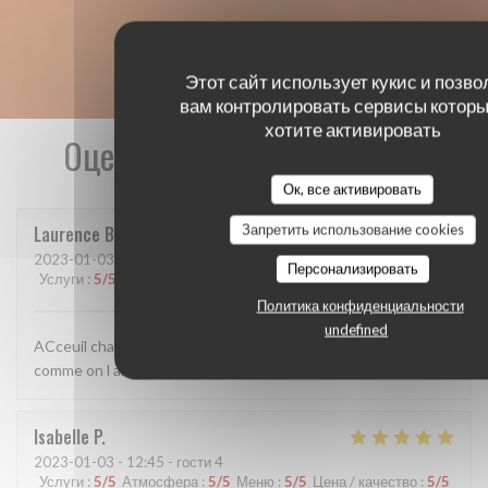
Этот сайт использует кукис и позво
вам контролировать сервисы которы
хотите активировать
Оценки наших посетителей
Ок, все активировать
Запретить использование cookies
Laurence
B
2023-01-03
- 13:00 - гости 2
Персонализировать
Услуги
:
5
/5
Атмосфера
:
5
/5
Меню
:
5
/5
Цена / качество
:
5
/5
Политика конфиденциальности
undefined
ACceuil chaleureux Bon choix de vins sélectionnés Cuisine
comme on l aime Prix raisonnables
Isabelle
P
2023-01-03
- 12:45 - гости 4
Услуги
:
5
/5
Атмосфера
:
5
/5
Меню
:
5
/5
Цена / качество
:
5
/5