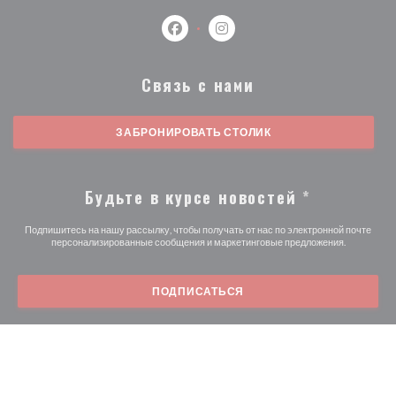
Facebook ((открывается в новом о
Instagram ((открывается в 
Связь с нами
ЗАБРОНИРОВАТЬ СТОЛИК
Будьте в курсе новостей
*
Подпишитесь на нашу рассылку, чтобы получать от нас по электронной почте
персонализированные сообщения и маркетинговые предложения.
ПОДПИСАТЬСЯ
© 2026 BISTROT BLERIOT — ВЕБ-СТРАНИЦА РЕСТОРАНА
((ОТКРЫВАЕТСЯ В НОВ
СОЗДАНА
ZENCHEF
((открывается в новом