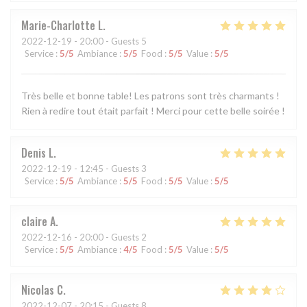
Marie-Charlotte
L
2022-12-19
- 20:00 - Guests 5
Service
:
5
/5
Ambiance
:
5
/5
Food
:
5
/5
Value
:
5
/5
Très belle et bonne table! Les patrons sont très charmants !
Rien à redire tout était parfait ! Merci pour cette belle soirée !
Denis
L
2022-12-19
- 12:45 - Guests 3
Service
:
5
/5
Ambiance
:
5
/5
Food
:
5
/5
Value
:
5
/5
claire
A
2022-12-16
- 20:00 - Guests 2
Service
:
5
/5
Ambiance
:
4
/5
Food
:
5
/5
Value
:
5
/5
Nicolas
C
2022-12-07
- 20:15 - Guests 8