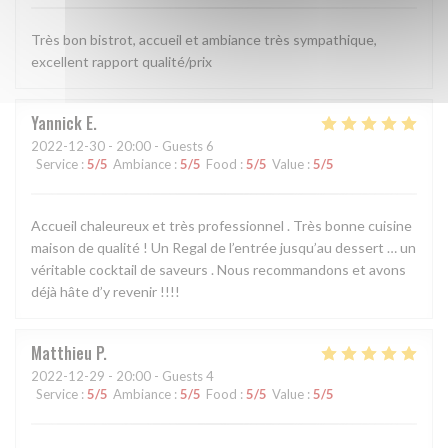
Très bon bistrot, accueil et ambiance très sympathique,
excellent rapport qualité/prix
Yannick
E
2022-12-30
- 20:00 - Guests 6
Service
:
5
/5
Ambiance
:
5
/5
Food
:
5
/5
Value
:
5
/5
Accueil chaleureux et très professionnel . Très bonne cuisine
maison de qualité ! Un Regal de l’entrée jusqu’au dessert … un
véritable cocktail de saveurs . Nous recommandons et avons
déjà hâte d’y revenir !!!!
Matthieu
P
2022-12-29
- 20:00 - Guests 4
Service
:
5
/5
Ambiance
:
5
/5
Food
:
5
/5
Value
:
5
/5