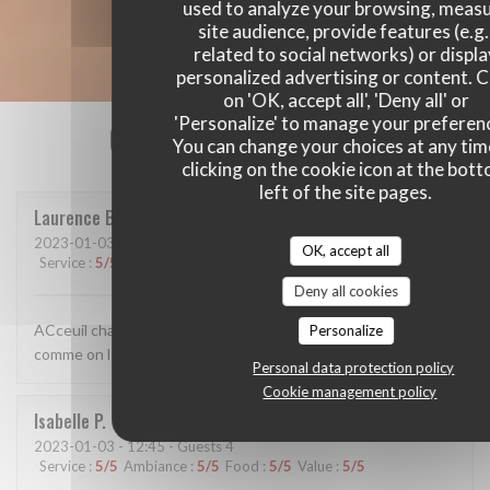
used to analyze your browsing, meas
site audience, provide features (e.g.
related to social networks) or displ
personalized advertising or content. C
on 'OK, accept all', 'Deny all' or
'Personalize' to manage your preferen
Our customer ratings
You can change your choices at any tim
clicking on the cookie icon at the bot
left of the site pages.
Laurence
B
2023-01-03
- 13:00 - Guests 2
OK, accept all
Service
:
5
/5
Ambiance
:
5
/5
Food
:
5
/5
Value
:
5
/5
Deny all cookies
ACceuil chaleureux Bon choix de vins sélectionnés Cuisine
Personalize
comme on l aime Prix raisonnables
Personal data protection policy
Cookie management policy
Isabelle
P
2023-01-03
- 12:45 - Guests 4
Service
:
5
/5
Ambiance
:
5
/5
Food
:
5
/5
Value
:
5
/5