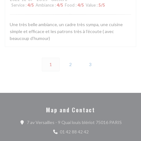
Service
:
4
/5
Ambiance
:
4
/5
Food
:
4
/5
Value
:
5
/5
Une très belle ambiance, un cadre très sympa, une cuisine
simple et efficace et les patrons très à l’écoute ( avec
beaucoup d’humour)
1
2
3
Map and Contact
((opens i
7 av Versailles - 9 Quai louis blériot 75016 PARIS
01 42 88 42 42