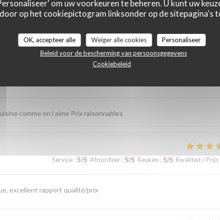
 'Personaliseer' om uw voorkeuren te beheren. U kunt uw keu
 door op het cookiepictogram linksonder op de sitepagina's te
astbeoordelingen
OK, accepteer alle
Weiger alle cookies
Personaliseer
Beleid voor de bescherming van persoonsgegevens
Cookiebeleid
Service
:
5
/5
Atmosfeer
:
5
/5
Keuken
:
5
/5
Kwaliteit / Prijs
uisine comme on l aime Prix raisonnables
Service
:
5
/5
Atmosfeer
:
5
/5
Keuken
:
5
/5
Kwaliteit / Prijs
e, excellent rapport qualité/prix