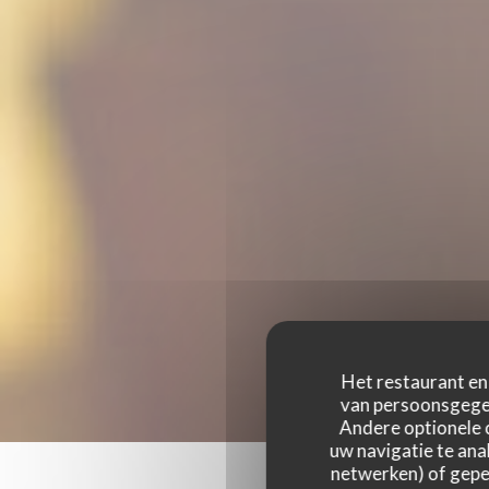
Het restaurant en 
van persoonsgegev
Andere optionele 
uw navigatie te anal
netwerken) of geper