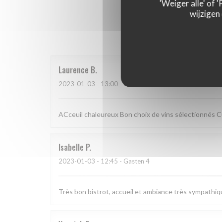
'Weiger alle' of
wijzigen
Onze g
Laurence
B
2023-01-03
- 13:00 - Gasten 2
ACceuil chaleureux Bon choix de vins sélectionnés C
Isabelle
P
2023-01-03
- 12:45 - Gasten 4
Très bon bistrot, accueil et ambiance très sympathiqu