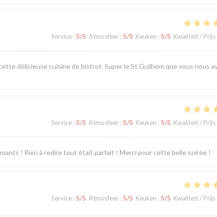
Service
:
5
/5
Atmosfeer
:
5
/5
Keuken
:
5
/5
Kwaliteit / Prijs
 cette délicieuse cuisine de bistrot. Super le St Guilhem que vous nous a
Service
:
5
/5
Atmosfeer
:
5
/5
Keuken
:
5
/5
Kwaliteit / Prijs
ants ! Rien à redire tout était parfait ! Merci pour cette belle soirée !
Service
:
5
/5
Atmosfeer
:
5
/5
Keuken
:
5
/5
Kwaliteit / Prijs