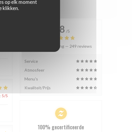
zes op elk moment
 klikken.
4.8
/5
Gemiddelde rating —
249 reviews
:
5
/5
Service
Atmosfeer
Menu's
Kwaliteit/Prijs
:
5
/5
100% gecertificeerde