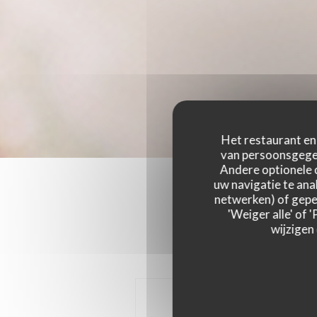
Het restaurant en 
van persoonsgegev
Andere optionele 
uw navigatie te anal
netwerken) of geper
'Weiger alle' of
wijzigen
LES ENTREES
LES PLATS