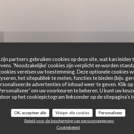
zijn partners gebruiken cookies op deze site, wat kan leiden
ens. 'Noodzakelijke' cookies zijn verplicht en worden standa
cookies vereisen uw toestemming. Deze optionele cookies 
yseren, het sitepubliek te meten, functies te bieden (bijv. ge
sonaliseerde advertenties of inhoud weer te geven. Klik op '
 'Personaliseer' om uw voorkeuren te beheren. U kunt uw keu
 door op het cookiepictogram linksonder op de sitepagina's te
L' ARDOISE DU MOMENT
NOS BELLES PIECES
NOS BURGERS
OK, accepteer alle
Weiger alle cookies
Personaliseer
Beleid voor de bescherming van persoonsgegevens
Cookiebeleid