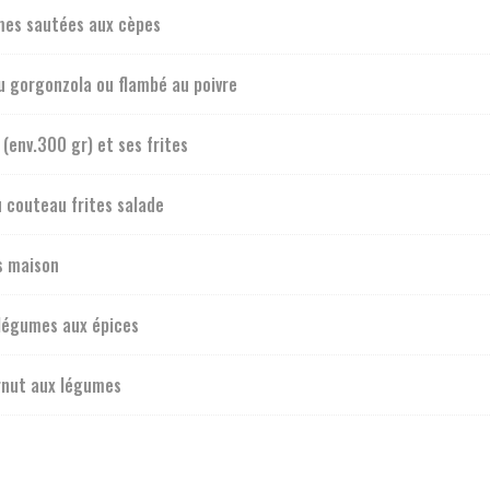
mes sautées aux cèpes
u gorgonzola ou flambé au poivre
(env.300 gr) et ses frites
u couteau frites salade
s maison
 légumes aux épices
rnut aux légumes