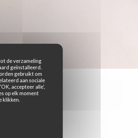
 tot de verzameling
ard geïnstalleerd.
worden gebruikt om
relateerd aan sociale
OK, accepteer alle',
zes op elk moment
 klikken.
LES DESSERTS
SNACKING